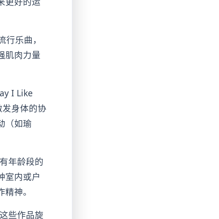
来更好的运
A》等流行乐曲，
强肌肉力量
 I Like
激发身体的协
动（如瑜
所有年龄段的
种室内或户
作精神。
，这些作品旋