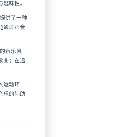
与趣味性。
在提供了一种
能通过声音
合的音乐风
歌曲；在追
。
入运动环
音乐的辅助