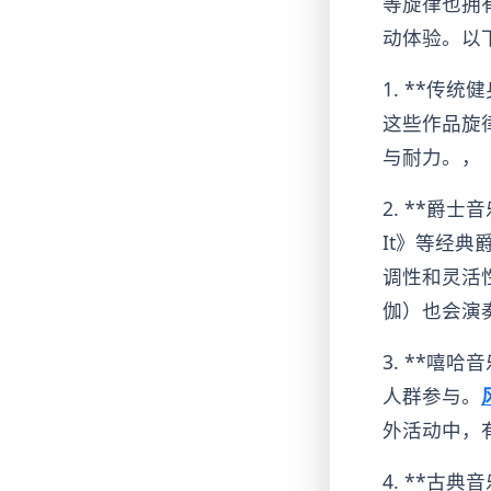
等旋律也拥
动体验。以
1. **传统健
这些作品旋
与耐力。，《L
2. **爵士音乐
It》等经
调性和灵活
伽）也会演
3. **嘻
人群参与。
外活动中，
4. **古