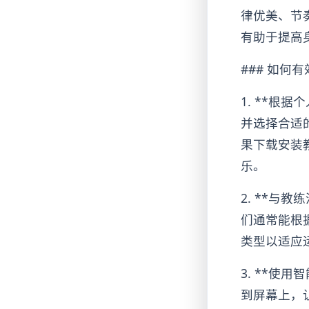
律优美、节
有助于提高
### 如何
1. **根
并选择合适
果下载安装
乐。
2. **与
们通常能根
类型以适应
3. **使
到屏幕上，