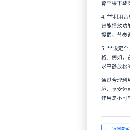
育苹果下载
4. **利
智能播放功
提醒、节奏
5. **设
格。例如，
求平静放松
通过合理利
境、享受运
作用是不可
返回新